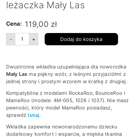
leżaczka Mały Las
119,00
zł
Cena:
-
+
Dodaj do koszyka
Dwustronna wkładka uzupełniająca dla noworodka
Mały Las
ma piękny wzór, z leśnymi przyjaciółmi z
jednej strony i prostym wzorem w kratkę z drugiej.
Kompatybilna z modelami RockaRoo, BounceRoo i
MamaRoo (modele: 4M-005, 1026 i 1037). Nie masz
pewności, który model MamaRoo posiadasz,
sprawdź
.
tutaj
Wkładka zapewnia nowonarodzonemu dziecku
dodatkowy komfort i wsparcie, a miękka tkanina