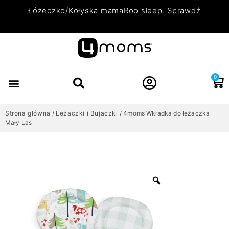
Łóżeczko/Kołyska mamaRoo sleep.
Sprawdź
0
Strona główna
/
Leżaczki i Bujaczki
/ 4moms Wkładka do leżaczka
Mały Las